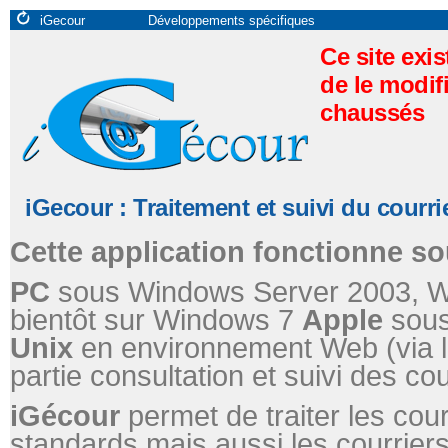
iGecour
Développements spécifiques
Ce site exis
de le modif
chaussés
iGecour : Traitement et suivi du courri
Cette application fonctionne s
PC
sous Windows Server 2003, Wi
bientôt sur Windows 7
Apple
sous
Unix
en environnement Web (via le
partie consultation et suivi des cou
iGécour
permet de traiter les cou
standards,mais aussi les courrier